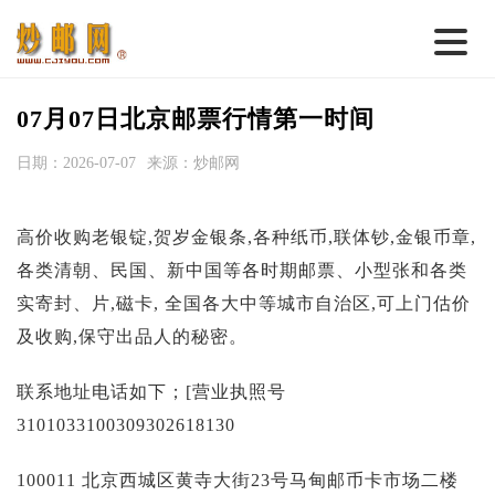
首 页
07月07日北京邮票行情第一时间
邮票行情
日期：2026-07-07
来源：炒邮网
钱币行情
高价收购老银锭,贺岁金银条,各种纸币,联体钞,金银币章,
名家综述
各类清朝、民国、新中国等各时期邮票、小型张和各类
热点话题
实寄封、片,磁卡, 全国各大中等城市自治区,可上门估价
邮币卡苑
及收购,保守出品人的秘密。
实战论坛
联系地址电话如下；[营业执照号
新品预告
3101033100309302618130
集藏资讯
100011 北京西城区黄寺大街23号马甸邮币卡市场二楼