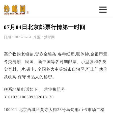
首 页
07月04日北京邮票行情第一时间
邮票行情
日期：2026-07-04
来源：炒邮网
钱币行情
高价收购老银锭,贺岁金银条,各种纸币,联体钞,金银币章,
名家综述
各类清朝、民国、新中国等各时期邮票、小型张和各类
热点话题
实寄封、片,磁卡, 全国各大中等城市自治区,可上门估价
邮币卡苑
及收购,保守出品人的秘密。
实战论坛
联系地址电话如下；[营业执照号
新品预告
3101033100309302618130
集藏资讯
100011 北京西城区黄寺大街23号马甸邮币卡市场二楼