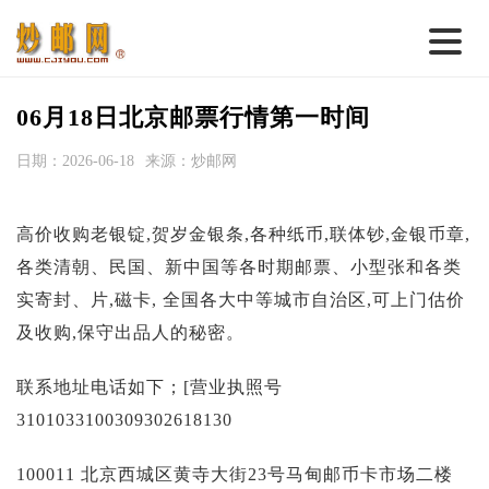
首 页
06月18日北京邮票行情第一时间
邮票行情
日期：2026-06-18
来源：炒邮网
钱币行情
高价收购老银锭,贺岁金银条,各种纸币,联体钞,金银币章,
名家综述
各类清朝、民国、新中国等各时期邮票、小型张和各类
热点话题
实寄封、片,磁卡, 全国各大中等城市自治区,可上门估价
邮币卡苑
及收购,保守出品人的秘密。
实战论坛
联系地址电话如下；[营业执照号
新品预告
3101033100309302618130
集藏资讯
100011 北京西城区黄寺大街23号马甸邮币卡市场二楼