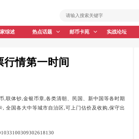
家综述
热点话题
邮币卡苑
实战论坛
首 页
邮票行情
钱币行情
邮票行情第一时间
名家综述
热点话题
邮币卡苑
币,联体钞,金银币章,各类清朝、民国、新中国等各时期
实战论坛
, 全国各大中等城市自治区,可上门估价及收购,保守出
新品预告
集藏资讯
100309302618130