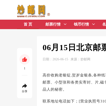
首 页
邮票行情
钱币行情
名
06月15日北京
日期：2026-06-15
来源：炒邮网
1
高价收购老银锭,贺岁金银条,各种纸
邮票、小型张和各类实寄封、片,磁卡
品人的秘密。
分享
联系地址电话如下；[营业执照号3101033