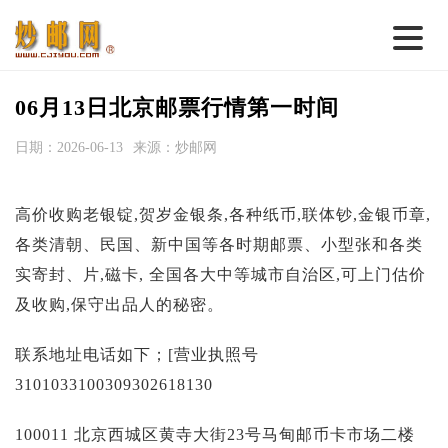
首 页
06月13日北京邮票行情第一时间
邮票行情
日期：2026-06-13
来源：炒邮网
钱币行情
高价收购老银锭,贺岁金银条,各种纸币,联体钞,金银币章,
名家综述
各类清朝、民国、新中国等各时期邮票、小型张和各类
热点话题
实寄封、片,磁卡, 全国各大中等城市自治区,可上门估价
邮币卡苑
及收购,保守出品人的秘密。
实战论坛
联系地址电话如下；[营业执照号
新品预告
3101033100309302618130
集藏资讯
100011 北京西城区黄寺大街23号马甸邮币卡市场二楼