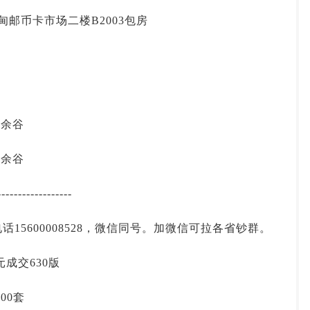
投资论坛
马甸邮币卡市场二楼B2003包房
 郭余谷
 郭余谷
------------------
15600008528，微信同号。加微信可拉各省钞群。
元成交630版
00套