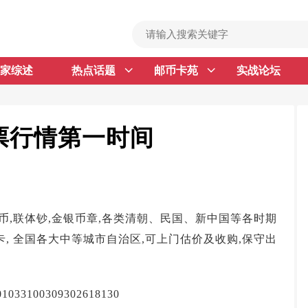
家综述
热点话题
邮币卡苑
实战论坛
首 页
邮票行情
钱币行情
邮票行情第一时间
名家综述
热点话题
邮币卡苑
币,联体钞,金银币章,各类清朝、民国、新中国等各时期
实战论坛
, 全国各大中等城市自治区,可上门估价及收购,保守出
新品预告
集藏资讯
100309302618130