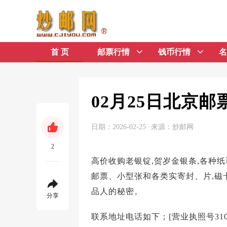
首 页
邮票行情
钱币行情
名
02月25日北京
日期：2026-02-25
来源：炒邮网
2
高价收购老银锭,贺岁金银条,各种纸
邮票、小型张和各类实寄封、片,磁卡
品人的秘密。
分享
联系地址电话如下；[营业执照号3101033