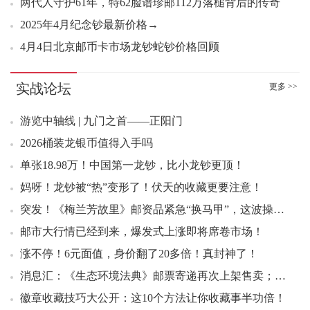
两代人守护61年，特62脸谱珍邮112万落槌背后的传奇
11：38 动物一小版好品10.00元成交100组
2025年4月纪念钞最新价格→
11：43 玄奘小型张（互动评级）11.30元成交10
4月4日北京邮币卡市场龙钞蛇钞价格回顾
11：44 1962年壹角 渡背水印（互动金标）279.00元成交1
11：45 1962年壹角 渡背水印（互动金标）279.00元成交1
实战论坛
更多 >>
11：46 2025年总公司预定册好品89.00元成交40本
11：46 1962年壹角 渡背水印（互动金标）279.00元成交3
游览中轴线 | 九门之首——正阳门
11：47 1962年壹角 渡背水印（互动金标）279.00元成交3
2026桶装龙银币值得入手吗
11：47 1962年壹角 红宝石（互动金标）1400.00元成交1
单张18.98万！中国第一龙钞，比小龙钞更顶！
11：48 1962年壹角 渡背水印（互动金标）279.00元成交2
11：51 1980年贰角 金丝背绿（互动金标）1021.00元成交2
妈呀！龙钞被“热”变形了！伏天的收藏更要注意！
11：51 1962年壹角 红宝石（互动金标）1400.00元成交1
突发！《梅兰芳故里》邮资品紧急“换马甲”，这波操作释放了什么信号？
11：52 四轮猴小本票好品6.80元成交100本
邮市大行情已经到来，爆发式上涨即将席卷市场！
11：52 1980年贰角 金丝背绿（互动金标）1020.00元成交2
涨不停！6元面值，身价翻了20多倍！真封神了！
11：54 1962年壹角 红宝石（互动金标）1400.00元成交1
消息汇：《生态环境法典》邮票寄递再次上架售卖；《军旗军徽军歌》邮票市场价格快速回落；封神演义二小型张在30-40元区间盘
11：56 1962年壹角 红宝石（互动金标）1400.00元成交1
徽章收藏技巧大公开：这10个方法让你收藏事半功倍！
11：58 1962年壹角 红宝石（互动金标）1400.00元成交1