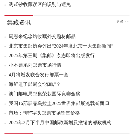
测试钞收藏误区的识别与避免
11：58 1980年贰角 金丝背绿（互动金标）1020.00元成交1
11：59 2025年总公司预定册好品89.00元成交20本
11：59 大龙小型张(中邮评级黑标)好品570.00元成交1刀
集藏资讯
更多 >>
11：59 1962年壹角 红宝石（互动金标）1400.00元成交1
周恩来纪念馆收藏外交题材邮品
11：59 1962年壹角 红宝石（互动金标）1400.00元成交2
北京市集邮协会评出“2024年度北京十大集邮新闻”
12：01 1980年贰角 金丝背绿（互动金标）1020.00元成交1
12：02 1962年壹角 红宝石（互动金标）1310.00元成交1
2025年第三期《集邮》杂志即将出版发行
12：03 1980年贰角 金丝背绿（互动金标）1020.00元成交1
小本票系列邮票市场行情
12：03 1980年贰角 金丝背绿（互动金标）1020.00元成交2
4月将增发联合发行邮票一套
12：03 1980年贰角 金丝背绿（互动金标）1020.00元成交1
海鲜进了邮局会“冻眠”？
12：04 1962年壹角 红宝石（互动金标）1310.00元成交1
澳门邮电局邮集荣获国际竞赛金奖
12：05 1980年贰角 金丝背绿（互动金标）1015.00元成交1
我国16部展品乌拉圭2025世界集邮展览载誉而归
12：07 2025贺岁蛇钞 灵蛇纳福（互动金标）552.01元成交1
市场：“特”字头邮票市场销售价格
12：08 1962年壹角 红宝石（互动金标）1300.00元成交1
12：16 西游记三风琴折好品45.00元成交20本
2025年2月下半月中国邮政新增及撤销的邮政机构
12：16 西游记四风琴折好品41.00元成交20版