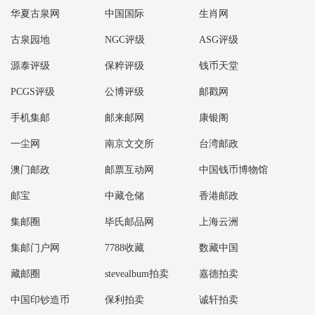
13：35 封神演义二小型张好品38.00元成交40张
华夏古泉网
中国国际
生肖网
13：35 四轮马数藏小版折好品190.00元成交7套
古泉园地
NGC评级
ASG评级
13：37 1962年壹角下乡玄玉丹青（互动金标）571.00元成交2
源泰评级
保粹评级
钱币天堂
13：38 封神演义二小型张39.40元成交5
13：38 莫干山小版好品9.00元成交9版
PCGS评级
公博评级
邮戳网
13：38 四轮猴大版好品60.00元成交2版
手机集邮
邮来邮网
康银阁
13：38 当代美术作品选二套票好品1.73元成交100套
一尘网
南京文交所
台湾邮政
13：42 中国梦三小全张（互动金标）好品7550.00元成交3刀
13：49 2024年份票（张票个性）好品170.00元成交8套
澳门邮政
邮票互动网
中国钱币博物馆
13：51 三轮鸡大版好品39.00元成交8版
邮宝
中藏仓储
香港邮政
14：00 1962年壹角 红宝石（互动金标）1212.00元成交1
集邮圈
毕氏邮品网
上海云洲
14：00 2024年总公司预定册好品188.00元成交2套
14：00 1962年壹角 红宝石（互动金标）1228.00元成交1
集邮门户网
7788收藏
数藏中国
14：01 1962年壹角 关门冠（互动金标）500.00元成交1
藏邮圈
stevealbum拍卖
嘉德拍卖
14：02 1980年贰角 金丝背绿（互动金标）1005.00元成交1
中国印钞造币
保利拍卖
诚轩拍卖
14：02 四轮猴小本票好品6.85元成交100本