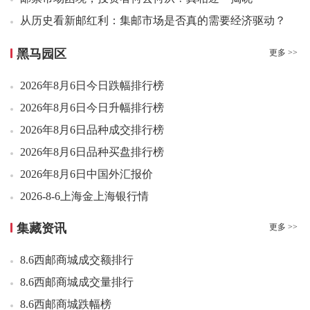
10：08 1965年拾圆 牡丹红（互动金标）1003.00元成交1
从历史看新邮红利：集邮市场是否真的需要经济驱动？
10：12 1980年贰角 中银宝点 （互动金标）758.00元成交1
微信群，正在悄悄死去
10：13 1980年贰角 中银宝点 （互动金标）723.00元成交1
黑马园区
更多 >>
《梅兰芳故里·泰州》PP预约又火爆了
10：15 玄奘小型张（互动评级）10.73元成交1
2026年8月6日今日跌幅排行榜
线下钱币交流会，还值得跑吗？
10：16 玄奘小型张（互动评级）10.72元成交49
10：16 玄奘小型张（互动评级）10.72元成交1
2026年8月6日今日升幅排行榜
二羊币稳步爬坡，下半年行情已经启动
10：20 封神演义二小型张中品35.00元成交4张
2026年8月6日品种成交排行榜
1000万以内最好的纪念币
10：20 1980年贰角 金丝背绿（互动金标）1040.00元成交1
2026年8月6日品种买盘排行榜
想不到！那些没人要的纪念币、纪念钞，居然流向了这里...
10：21 玄奘小型张（互动评级）10.70元成交15
2026年8月6日中国外汇报价
10：25 玄奘小型张（互动评级）10.80元成交1
2026-8-6上海金上海银行情
10：25 1962年壹角背紫钛白纤云（互动金标）225.01元成交2
2026年8月5日今日跌幅排行榜
10：26 1962年壹角 渡背水印（互动金标）268.00元成交2
集藏资讯
更多 >>
2026年8月5日今日升幅排行榜
10：26 玄奘小型张（互动评级）11.00元成交10
8.6西邮商城成交额排行
10：27 三轮狗大版（评级版）好品27.00元成交200整盒
2026年8月5日品种成交排行榜
10：29 1953年贰分 霸王祥云（互动金标）125.00元成交2
8.6西邮商城成交量排行
2026年8月5日品种买盘排行榜
10：30 1962年壹角 渡背水印（互动金标）268.00元成交1
8.6西邮商城跌幅榜
2026年8月5日中国外汇报价