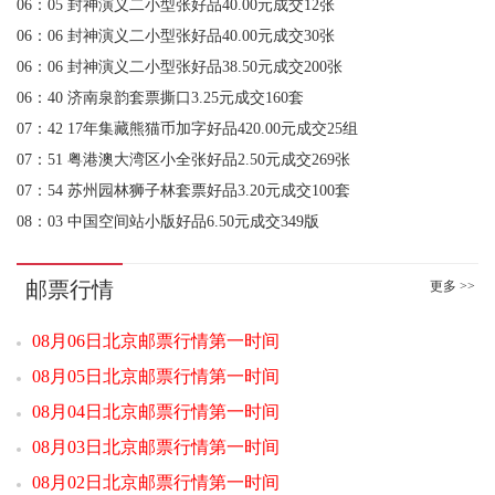
06：06 封神演义二小型张好品38.50元成交200张
06：40 济南泉韵套票撕口3.25元成交160套
07：42 17年集藏熊猫币加字好品420.00元成交25组
07：51 粤港澳大湾区小全张好品2.50元成交269张
07：54 苏州园林狮子林套票好品3.20元成交100套
08：03 中国空间站小版好品6.50元成交349版
08：25 94年万国邮联小型张（互动金标）好品3680.00元成交5刀
08：30 解放军军旗军徽军歌套票撕口8.80元成交200套
08：37 解放军军旗军徽军歌套票好品8.20元成交100套
邮票行情
更多 >>
08：42 封神演义二小型张特殊靓号70.00元成交2张
08：44 2013年份票好品72.00元成交20套
08月06日北京邮票行情第一时间
08：56 国家公园套票好品3.30元成交1500套
08月05日北京邮票行情第一时间
09：00 封神演义二小型张好品38.60元成交200张
08月04日北京邮票行情第一时间
09：00 2025贺岁蛇钞 灵蛇纳福（互动金标）618.00元成交1
08月03日北京邮票行情第一时间
09：00 1962年壹角 红宝石（互动金标）1500.00元成交1
09：01 玄奘小型张（互动评级）10.80元成交50
08月02日北京邮票行情第一时间