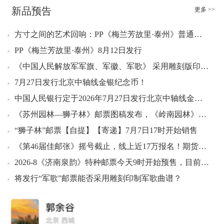
12：17 西游记一风琴折好品12.00元成交19版
新品预告
更多 >>
12：17 西游记二风琴折好品24.00元成交20版
方寸之间的艺术回响：PP《梅兰芳故里·泰州》普通邮资片即将发行
12：19 封神演义二小型张38.00元成交30
12：19 封神演义二小型张37.99元成交10
PP《梅兰芳故里·泰州》8月12日发行
12：19 1980年贰角 金丝背绿（互动金标）1019.00元成交2
《中国人民解放军军旗、军徽、军歌》 采用雕刻版印刷，实物高清图，8月1日发行
12：20 封神演义二小型张39.00元成交1
7月27日发行北京中轴线金银纪念币！
12：25 1980年贰角 金丝背绿（互动金标）1015.00元成交1
中国人民银行定于2026年7月27日发行北京中轴线金银纪念币一套
12：29 稻城亚丁小型张好品7.70元成交100张
《苏州园林—狮子林》邮票图稿发布，《岭南园林》邮票要“发贺电”
12：29 1980年贰角 金丝背绿（互动金标）1010.00元成交2
“狮子林”邮票【自提】【寄递】7月7日17时开始销售
12：32 大龙小型张（中邮评级黑标）好品550.00元成交2套
《第46届佳邮张》摇号截止，线上近17万报名！期货50，市场预期不高→
12：32 1965年拾圆 牡丹红（互动金标）1002.30元成交2
12：32 1980年贰角 金丝背绿（互动金标）1005.00元成交2
2026-8《济南泉韵》特种邮票今天9时开始预售，目前其发行量和大版版式仍在和您“躲猫猫”
12：33 中国农民丰收节套票好品0.62元成交399套
将发行“军歌”邮票能否采用雕刻印制军歌曲谱？
12：34 1962年壹角下乡背棕水印（互动金标）641.00元成交1
12：35 1962年壹角背紫钛白纤云（互动金标）225.00元成交3
12：35 1962年壹角 红宝石（互动金标）1301.00元成交1