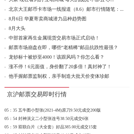
投资论坛
00：07 平遥古城小全张好品3.90元成交444版
北京大王邮币卡市场一线报道（8.6）邮市行情随笔：...
00：07 平遥古城小全张好品3.80元成交239版
8月6日 华夏寄卖商城潜力品种趋势图
00：29 张仲景小型张连号4.30元成交100张
8月大头
00：48 平遥古城小全张好品3.80元成交59枚
中部首家再生金属现货交易市场正式启动！
01：05 张仲景小型张好品3.70元成交46张
01：08 邓小平诞辰一百二十周年小版好品6.50元成交50版
邮票市场崩盘在即，哪些“老精稀”邮品抗跌性最强？
03：12 2026马年邮票金（2克）好品1828.00元成交3套
龙钞标十被炒至4000！该跟风吗？你怎么看？
04：55 封神演义二套票好品5.40元成交92套
涨不停！6元面值，身价翻了20多倍！真封神了！
05：09 十三运小全张好品1.13元成交600张
他手握邮票监制权，亲手制造大批天价变体珍邮
05：20 西游记一小型张好品3.30元成交300张
全线分化！北京中轴线金银纪念币最新行情，封装版逆势...
05：34 西游记五套票撕口6.80元成交83套
京沪邮票交易即时行情
邮币各商城8月6日行情汇总
05：35 五牛图小型张(2021-4M)原刀9.50元成交200版
中国银龙的第三赛道---金总封装银龙
05：54 封神演义二小型张连号38.50元成交6张
05：59 双联白片（大全套）好品385.00元成交15套
“歇夏期”市场走势平稳 部分新邮“破局”成热点
06：05 封神演义二小型张好品40.00元成交12张
集邮行业走向破产边缘，2026年改革有希望吗？
06：06 封神演义二小型张好品40.00元成交30张
抓取今天的有效信息