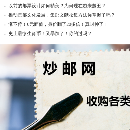
11：12 1965年拾圆 牡丹红（互动金标）1002.80元成交1
以前的邮票设计如何精美？为何现在越来越丑？
11：12 玄奘小型张（互动评级）11.00元成交1
推动集邮文化发展，集邮文献收集方法你掌握了吗？
11：14 1962年壹角 红宝石（互动金标）1402.00元成交2
涨不停！6元面值，身价翻了20多倍！真封神了！
11：16 CGC 天命金肖—绝版世纪马好品2050.00元成交1刀
史上最惨生肖币！又暴跌了！你约过吗？
11：17 大龙小型张（中邮评级黑标）好品580.00元成交2套
11：17 1980年贰角 中银宝点 （互动金标）723.00元成交1
11：17 1960年壹圆 福星一品红（互动金标）390.00元成交1
11：18 1962年壹角 红宝石（互动金标）1401.00元成交1
11：18 1962年壹角 红宝石（互动金标）1402.00元成交1
11：20 1962年壹角 红宝石（互动金标）1400.00元成交1
11：23 封神演义二小型张好品40.00元成交26张
11：27 1960年壹圆 福星一品红（互动金标）389.00元成交1
11：27 1960年壹圆 福星一品红（互动金标）390.00元成交1
11：28 1960年壹圆 福星一品红（互动金标）360.00元成交2
11：28 1960年壹圆 福星一品红（互动金标）370.00元成交3
11：28 1960年壹圆 福星一品红（互动金标）375.00元成交4