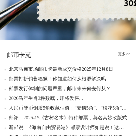
11：28 1960年壹圆 福星一品红（互动金标）388.00元成交2
11：29 1960年壹圆 福星一品红（互动金标）354.00元成交4
11：29 1960年壹圆 福星一品红（互动金标）355.55元成交1
11：30 1960年壹圆 福星一品红（互动金标）354.00元成交1
11：31 1960年壹圆 福星一品红（互动金标）325.00元成交4
11：31 1960年壹圆 福星一品红（互动金标）333.33元成交1
邮币卡苑
更多 >>
11：32 1960年壹圆 福星一品红（互动金标）318.00元成交6
11：32 1960年壹圆 福星一品红（互动金标）325.00元成交1
北京马甸市场邮币卡最新成交价格2025年12月8日
11：33 九邮小型张滚刀6.30元成交2000张
邮票打折销售猖獗！你知道如何从根源解决吗
11：33 1960年壹圆 福星一品红（互动金标）315.00元成交1
邮票发行体制的问题严重，邮市未来何去何从？
11：35 生日快乐个性化套票好品3.10元成交500套
2026马年生肖3种数藏，即将发售...
11：35 1962年壹角 红宝石（互动金标）1400.00元成交1
11：37 四轮猴小本票好品6.80元成交100本
人民币硬币铜质5角收藏估值：“麦穗5角”、“梅花5角”和“荷花5角”
11：37 1980年贰圆 绿钻王（互动金标）46.00元成交8
邮评：2025-15《古树名木》特种邮票，莫名其妙改版式
11：38 红楼梦四风琴折好品38.00元成交55本
新邮说 | 《海南自由贸易港》邮票设计师如是说！这样的设计“邮”你来评说>>>
11：38 红楼梦四风琴折好品37.00元成交5本