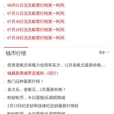
09：03 1962年壹角 关门冠（互动金标）442.00元成交1
08月01日北京邮票行情第一时间
09：07 封神演义二小型张好品38.50元成交14张
07月31日北京邮票行情第一时间
09：07 中国国际进口博览会丝绸小版好品8.00元成交87版
07月30日北京邮票行情第一时间
09：07 1962年壹角 渡背水印（互动金标）266.00元成交5
07月29日北京邮票行情第一时间
09：09 1962年壹角 渡背水印（互动金标）266.00元成交1
07月28日北京邮票行情第一时间
09：11 1980年贰圆 绿钻王（互动金标）45.00元成交12
09：21 封神演义一小型张好品115.00元成交11张
钱币行情
更多 >>
09：24 玄奘小型张（互动评级）10.80元成交100
09：25 1953年贰分 霸王祥云（互动金标）124.00元成交5
投资老银元有魄力也得有实力，12月老银元最新价格速递
09：27 1953年贰分 霸王祥云（互动金标）124.90元成交10
钱藏新商城寄卖规则（试行）
09：28 玄奘小型张（互动评级）10.80元成交28
热门品种最新行情！
09：29 玄奘小型张（互动评级）10.79元成交100
09：32 1953年贰分 霸王祥云（互动金标）125.00元成交7
袁大头、老银元，2月最新价格！
09：34 1953年贰分 霸王祥云（互动金标）125.00元成交1
蛇钞蛇币，今日晨报|乐易呗商城
09：38 1962年壹角 红宝石（互动金标）1500.00元成交2
2月13日纪念钞和连体纪念钞最新行情价
09：43 封神演义一小型张好品114.00元成交12张
蛇钞蛇币，今日晨报|乐易呗商城