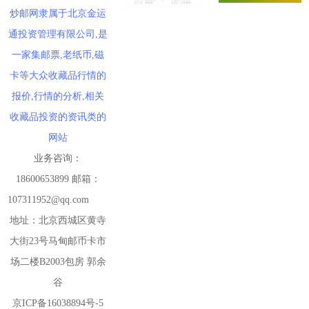
14：15 1962年壹角下乡玄玉丹青（互动金标）570.00元成交3
炒邮网隶属于北京金运
14：17 1972年伍角 五福临门（互动金标）478.00元成交1
通投资管理有限公司,是
14：20 1962年壹角下乡 满堂红（互动金标）4240.00元成交1
一家集邮票,老纸币,磁
14：22 三轮马大版好品18.30元成交133版
卡等大众收藏品行情的
14：27 玄奘小型张（互动评级）11.60元成交30
报价,行情的分析,相关
14：32 玄奘小型张（互动评级）11.00元成交4
收藏品投资的资讯类的
14：38 玄奘小型张（互动评级）10.80元成交43
网站
14：39 捣练图小型张好品4.60元成交523张
业务咨询：
14：40 封神演义二小型张好品39.80元成交200张
18600653899 邮箱：
14：40 封神演义二小型张好品39.50元成交100张
107311952@qq.com
14：41 封神演义二小型张好品39.90元成交100张
地址：北京西城区黄寺
14：41 封神演义二小型张好品39.80元成交100张
大街23号马甸邮币卡市
14：44 2025年总公司预定册好品88.00元成交40本
14：46 1962年壹角下乡 满堂红（互动金标）4230.00元成交1
场二楼B2003包房 郭余
14：47 1962年壹角 红宝石（互动金标）1320.00元成交1
谷
14：47 1980年贰角 金丝背绿（互动金标）1000.00元成交1
京ICP备16038894号-5