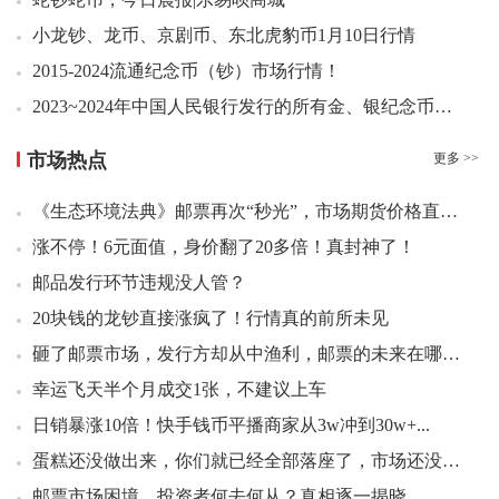
09：44 封神演义二小型张好品39.99元成交200张
小龙钞、龙币、京剧币、东北虎豹币1月10日行情
09：44 封神演义二小型张好品39.50元成交100张
2015-2024流通纪念币（钞）市场行情！
09：44 封神演义二小型张好品39.50元成交100张
2023~2024年中国人民银行发行的所有金、银纪念币最新价格表
09：44 1953年伍角深墨版深水坝（互动金标）996.00元成交1
09：45 1972年伍角 五福临门（互动金标）544.00元成交2
市场热点
更多 >>
09：46 西游记三小型张好品5.90元成交22张
09：46 1960年壹圆 福星一品红（互动金标）391.00元成交1
《生态环境法典》邮票再次“秒光”，市场期货价格直接...
09：49 1962年壹角 渡背水印（互动金标）266.00元成交1
涨不停！6元面值，身价翻了20多倍！真封神了！
09：53 冬奥会竞赛场馆小型张好品4.10元成交71张
邮品发行环节违规没人管？
09：56 1962年壹角 渡背水印（互动金标）266.00元成交2
20块钱的龙钞直接涨疯了！行情真的前所未见
09：57 1980年贰角 金丝背绿（互动金标）1030.00元成交1
砸了邮票市场，发行方却从中渔利，邮票的未来在哪里？
09：58 玄奘小型张（互动评级）10.73元成交71
幸运飞天半个月成交1张，不建议上车
10：01 1980年贰角 金丝背绿（互动金标）1020.00元成交2
10：02 1980年贰角 金丝背绿（互动金标）1018.00元成交2
日销暴涨10倍！快手钱币平播商家从3w冲到30w+...
10：03 1980年贰角 金丝背绿（互动金标）1015.00元成交1
蛋糕还没做出来，你们就已经全部落座了，市场还没迎来...
10：03 1980年贰角 金丝背绿（互动金标）1040.00元成交1
邮票市场困境，投资者何去何从？真相逐一揭晓