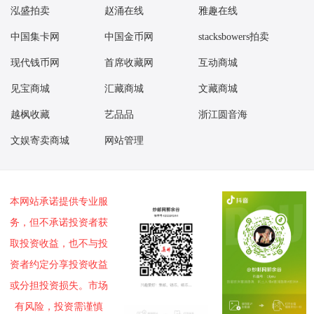
14：04 1962年壹角 渡背水印（互动金标）255.00元成交2
泓盛拍卖
赵涌在线
雅趣在线
14：04 1980年贰角 金丝背绿（互动金标）1000.00元成交1
中国集卡网
中国金币网
stacksbowers拍卖
14：08 1962年壹角 渡背水印（互动金标）255.00元成交1
现代钱币网
首席收藏网
互动商城
14：09 1980年贰角 金丝背绿（互动金标）1000.00元成交3
见宝商城
汇藏商城
文藏商城
14：11 1965年拾圆 牡丹红（互动金标）1002.20元成交1
14：11 1953年伍角深墨版深水坝（互动金标）996.00元成交1
越枫收藏
艺品品
浙江圆音海
14：12 1962年贰角 至尊祥云（互动金标）250.10元成交2
文娱寄卖商城
网站管理
14：12 1962年贰角 至尊祥云（互动金标）250.20元成交2
14：13 1972年伍角 钛白星辉（互动金标）616.00元成交2
14：13 1972年伍角 五福临门（互动金标）478.00元成交2
本网站承诺提供专业服
14：14 1962年大桥贰角 长江孤影（互动金标）1064.00元成交1
务，但不承诺投资者获
14：14 1972年伍角 钛白星辉（互动金标）612.00元成交1
取投资收益，也不与投
14：14 杨家埠小全张原封1.80元成交100张
资者约定分享投资收益
14：14 1972年伍角 钛白星辉（互动金标）615.00元成交1
14：15 1962年壹角下乡玄玉丹青（互动金标）569.00元成交1
或分担投资损失。市场
14：15 洛阳世界邮展套票好品1.10元成交145套
有风险，投资需谨慎