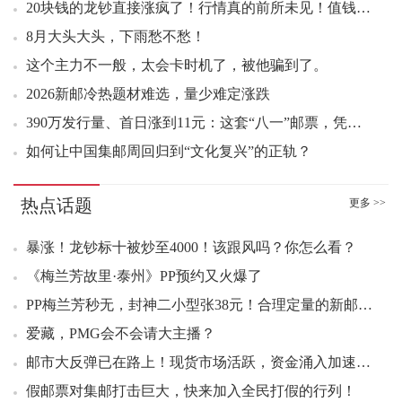
20块钱的龙钞直接涨疯了！行情真的前所未见！值钱的硬币，都有这几个共同点！
11：03 1962年三版一角华夏红（互动金标）590.00元成交2
8月大头大头，下雨愁不愁！
11：04 1962年壹角 红宝石（互动金标）1500.00元成交2
11：04 1962年壹角 渡背水印（互动金标）269.00元成交6
这个主力不一般，太会卡时机了，被他骗到了。
11：05 1962年壹角下乡 满堂红（互动金标）4350.00元成交1
2026新邮冷热题材难选，量少难定涨跌
11：06 大兴安岭小版好品9.80元成交200版
390万发行量、首日涨到11元：这套“八一”邮票，凭什么成了2026年最大的黑马？
11：06 1962年壹角 渡背水印（互动金标）248.00元成交2
如何让中国集邮周回归到“文化复兴”的正轨？
11：07 玄奘小型张（互动评级）10.70元成交10
11：07 1962年壹角下乡墨韵一角（互动金标）701.00元成交2
热点话题
更多 >>
11：08 大兴安岭小版好品10.30元成交200版
11：08 1962年壹角 红宝石（互动金标）1500.00元成交1
暴涨！龙钞标十被炒至4000！该跟风吗？你怎么看？
11：09 大龙小型张（中邮评级黑标）好品550.00元成交2套
《梅兰芳故里·泰州》PP预约又火爆了
11：10 大龙小型张（中邮评级黑标）好品555.00元成交2套
PP梅兰芳秒无，封神二小型张38元！合理定量的新邮，今年好题材优势凸显
11：10 三轮鸡大版好品39.00元成交8版
爱藏，PMG会不会请大主播？
11：11 1953年贰分 霸王祥云（互动金标）118.00元成交1
邮市大反弹已在路上！现货市场活跃，资金涌入加速上涨！
11：12 中国兰花套票好品3.20元成交322套
11：12 1962年壹角下乡 满堂红（互动金标）4399.00元成交1
假邮票对集邮打击巨大，快来加入全民打假的行列！