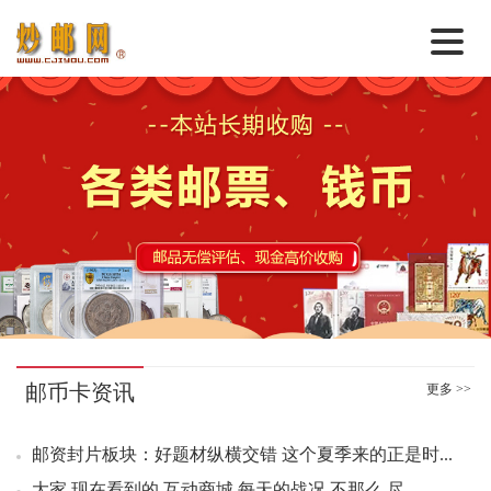
首 页
邮票行情
钱币行情
名家综述
热点话题
邮币卡苑
实战论坛
邮币卡资讯
更多 >>
新品预告
--------------------------------------------------------------
00：06 平遥古城小全张好品3.80元成交100版
邮资封片板块：好题材纵横交错 这个夏季来的正是时...
集藏资讯
00：07 平遥古城小全张好品3.80元成交95版
大家 现在看到的 互动商城 每天的战况 不那么 尽...