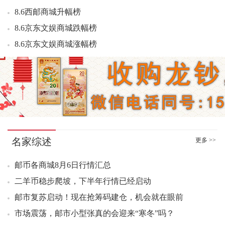
10：31 1980年贰角 中银宝点 （互动金标）723.00元成交2
8.6西邮商城升幅榜
2026-8-5上海金上海银行情
10：32 1962年三版一角华夏红（互动金标）609.00元成交1
8.6京东文娱商城跌幅榜
2026年/8月1日--31日(71套国卡最新报价...
10：33 1962年壹角背紫钛白纤云（互动金标）260.00元成交1
8.6京东文娱商城涨幅榜
2026年8月4日今日跌幅排行榜
10：34 三轮虎大版好品60.00元成交20版
8.6京东文娱商城钱币热销榜
2026年8月4日今日升幅排行榜
10：34 1962年壹角 一心为国（互动金标）668.00元成交1
8.6京东文娱商城封片热销榜
10：34 1953年贰分 霸王祥云（互动金标）150.00元成交1
2026年8月4日品种成交排行榜
10：36 东北虎豹纪念币原盒10.20元成交100枚
8.6京东文娱商城邮票热销榜
10：37 1980年贰角 金丝背绿（互动金标）1050.00元成交1
8.5西邮商城成交额排行
10：39 1962年壹角 红宝石（互动金标）1500.00元成交1
8.5西邮商城成交量排行
10：43 清明节小版原包5.50元成交400版
名家综述
8.5西邮商城跌幅榜
更多 >>
10：52 玄奘小型张（互动评级）10.70元成交10
8.5西邮商城升幅榜
10：52 1962年壹角背紫钛白纤云（互动金标）260.00元成交1
邮币各商城8月6日行情汇总
8.5京东文娱商城跌幅榜
10：55 1962年壹角 红宝石（互动金标）1500.00元成交1
二羊币稳步爬坡，下半年行情已经启动
8.5京东文娱商城涨幅榜
10：56 拜年五大版好品12.60元成交60版
邮市复苏启动！现在抢筹码建仓，机会就在眼前
11：00 1962年壹角 渡背水印（互动金标）269.00元成交2
8.5京东文娱商城钱币热销榜
市场震荡，邮市小型张真的会迎来“寒冬”吗？
11：02 1962年三版一角华夏红（互动金标）599.00元成交2