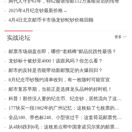
11：45 洞庭湖小型张（评级版）好品1050.00元成交3张
两代人守护61年，特62脸谱珍邮112万落槌背后的传奇
11：47 张仲景小型张（评级版）好品1030.00元成交3刀
2025年4月纪念钞最新价格→
11：49 中国梦三小全张（互动金标）好品1349.00元成交1刀
4月4日北京邮币卡市场龙钞蛇钞价格回顾
11：50 中国梦三小全张（互动金标）好品1350.00元成交2刀
11：52 中国梦三小全张（互动金标）好品1399.00元成交1刀
实战论坛
更多 >>
11：53 农大建校一百二十周年套票好品3.50元成交200套
11：57 中国梦三小全张（互动金标）好品1400.00元成交2刀
邮票市场崩盘在即，哪些“老精稀”邮品抗跌性最强？
11：59 封神演义二套票好品6.00元成交48套
龙钞标十被炒至4000！该跟风吗？你怎么看？
12：01 张仲景小型张（评级版）好品1040.00元成交3刀
邮市的反转是否能带动新邮预定的火爆回归？
8月纪念币钞预约清单收到，有一枚随时可能官宣
--------------------------------------------------------------
邮市复苏早期，当前正是选择龙头品种的好时机！
00：04 中国梦三小全张（互动金标）好品1310.00元成交2刀
科普！那些没人要的纪念币、纪念钞，居然流向了这里！
00：07 货郎图小型张好品8.80元成交1300张
00：10 故宫二小型张好品6.80元成交246张
177块买一段1982年的广州记忆：这枚贴了七枚票的白云宾馆封，把老广州的“国际范儿”全装进去了
00：18 货郎图小型张连号8.00元成交1000张
全品180、带色标248、小型张过千：这套荷花邮票凭什么稳坐“五朵金花”？
00：27 中国梦三小全张（互动金标）好品1313.00元成交2刀
从4块8跌到6毛：这枚差点帮中国拿诺贝尔奖的邮票，为什么连面值都守不住？