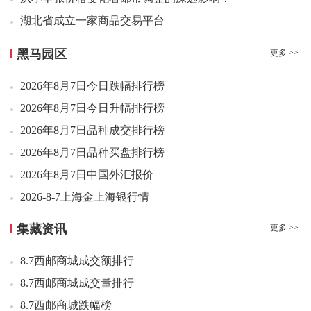
08：30 莫高窟二小型张好品8.50元成交300张
08：34 2025年小版9全好品90.00元成交2套
湖北省成立一家商品交易平台
08：37 莫高窟二小型张好品8.00元成交20张
汇藏商城806 渐入佳境
黑马园区
更多 >>
08：38 莫高窟二小型张好品8.20元成交131张
倔强不肯低头的一线铲客，最终都走向废旧电子产品回收...
08：43 晋祠彩塑套票好品2.20元成交100套
2026年8月7日今日跌幅排行榜
邮币卡成交最新价格 2026.8.6
08：44 封神演义二小型张好品108.00元成交1个
2026年8月7日今日升幅排行榜
各大商城播报8月6日：龙头新品开板，盘面剧烈震荡。
08：49 现代桥梁建设小型张好品4.80元成交40张
2026年8月7日品种成交排行榜
涨不停！6元面值，身价翻了20多倍！真封神了！
08：50 平遥古城小全张好品4.50元成交40版
2026年8月7日品种买盘排行榜
立秋哨声响起，歇夏蓄力，邮币市场静待金九银十绽放
08：52 张仲景小型张（评级版）好品960.00元成交2刀
2026年8月7日中国外汇报价
08：54 双联白片好品21.00元成交100枚
08：54 洞庭湖小型张原封7.00元成交500张
2026-8-7上海金上海银行情
08：56 书法篆书二小型张原盒11.50元成交300枚
2026年8月6日今日跌幅排行榜
集藏资讯
更多 >>
08：56 中国篆刻三小版好品18.40元成交205版
2026年8月6日今日升幅排行榜
08：59 浴马图小型张（评级版）好品885.00元成交4张
8.7西邮商城成交额排行
2026年8月6日品种成交排行榜
09：00 张仲景小型张（评级版）好品990.00元成交2刀
8.7西邮商城成交量排行
2026年8月6日品种买盘排行榜
09：02 莫高窟二小型张（评级版）好品1000.00元成交8张
8.7西邮商城跌幅榜
2026年8月6日中国外汇报价