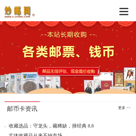
首 页
邮票行情
--------------------------------------------------------------
钱币行情
00：04 中国梦三小全张（互动金标）好品1310.00元成交2刀
名家综述
00：07 货郎图小型张好品8.80元成交1300张
00：10 故宫二小型张好品6.80元成交246张
热点话题
00：18 货郎图小型张连号8.00元成交1000张
邮币卡苑
00：27 中国梦三小全张（互动金标）好品1313.00元成交2刀
实战论坛
00：44 货郎图小型张好品7.60元成交40张
邮币卡资讯
更多 >>
01：01 货郎图小型张（评级版）好品895.00元成交3整盒
新品预告
01：14 京津冀协同发展小全张原封1.78元成交400张
收藏选品：守龙头，藏稀缺，择经典 8.8
集藏资讯
01：16 四轮鸡小本票原封5.38元成交100本
实体收藏品从来不缺市场。