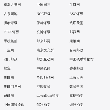
08：56 中国篆刻三小版好品18.40元成交205版
华夏古泉网
中国国际
生肖网
08：59 浴马图小型张（评级版）好品885.00元成交4张
古泉园地
NGC评级
ASG评级
09：00 张仲景小型张（评级版）好品990.00元成交2刀
09：02 莫高窟二小型张（评级版）好品1000.00元成交8张
源泰评级
保粹评级
钱币天堂
09：03 莫高窟二小型张好品8.60元成交221张
PCGS评级
公博评级
邮戳网
09：09 中国篆刻三小版好品18.30元成交153版
手机集邮
邮来邮网
康银阁
09：10 莫高窟二小型张好品8.80元成交53张
09：11 莫高窟二小型张好品9.00元成交30张
一尘网
南京文交所
台湾邮政
09：13 封神演义二小型张好品46.80元成交100张
澳门邮政
邮票互动网
中国钱币博物馆
09：14 封神演义一小版好品17.50元成交100版
邮宝
中藏仓储
香港邮政
09：14 莫高窟二小型张（评级版）好品1000.00元成交10张
09：16 丝绸之路文物套票好品2.30元成交200版
集邮圈
毕氏邮品网
上海云洲
09：18 货郎图小型张好品9.50元成交500组
集邮门户网
7788收藏
数藏中国
09：28 宝鼎无齿小型张原封7.20元成交100张
藏邮圈
stevealbum拍卖
嘉德拍卖
09：36 封神演义一小型张好品113.00元成交6张
09：36 封神一小型张好品110.00元成交1张
中国印钞造币
保利拍卖
诚轩拍卖