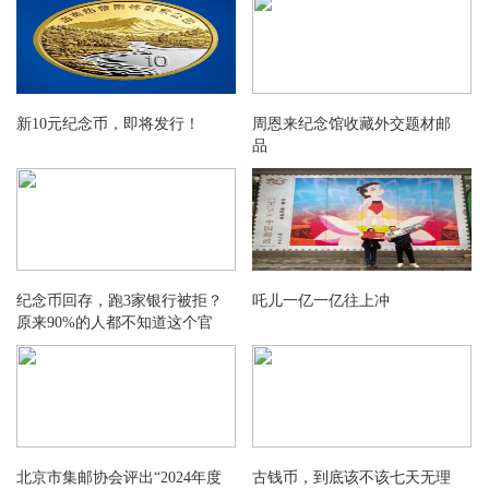
07：19 书法篆书二小型张好品9.20元成交200版
07：27 西游记五小型张（评级版）好品1058.00元成交2整盒
07：28 封神演义二小版好品18.80元成交200版
07：28 浴马图小型张（评级版）好品788.00元成交1刀
07：29 四轮蛇赠送版好品5.90元成交300版
新10元纪念币，即将发行！
周恩来纪念馆收藏外交题材邮
品
07：48 浴马图小型张（评级版）好品885.00元成交2张
07：52 华佗小型张好品4.50元成交200张
07：58 封神演义二小版好品19.50元成交112版
08：03 莫高窟二小型张（评级版）好品1000.00元成交7张
08：07 莫高窟二小型张（评级版）好品1000.00元成交5张
纪念币回存，跑3家银行被拒？
吒儿一亿一亿往上冲
08：08 2025年小版9全好品90.00元成交100套
原来90%的人都不知道这个官
08：09 2025年小版9全好品90.00元成交11套
方渠道！
08：12 九龙壁小型张好品3.80元成交30张
08：14 封神演义二小版差品10.50元成交100版
08：22 金银器套票好品1.75元成交93套
08：23 屈原小型张好品2.90元成交233张
北京市集邮协会评出“2024年度
古钱币，到底该不该七天无理