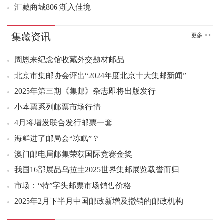
00：44 货郎图小型张好品7.60元成交40张
汇藏商城806 渐入佳境
01：01 货郎图小型张（评级版）好品895.00元成交3整盒
01：14 京津冀协同发展小全张原封1.78元成交400张
集藏资讯
更多 >>
01：16 四轮鸡小本票原封5.38元成交100本
02：32 西游记三小型张好品6.00元成交200张
周恩来纪念馆收藏外交题材邮品
03：28 五岳图小全张原刀6.80元成交500张
北京市集邮协会评出“2024年度北京十大集邮新闻”
03：30 四轮龙大版好品78.00元成交40版
2025年第三期《集邮》杂志即将出版发行
03：44 华佗小型张好品3.80元成交210张
小本票系列邮票市场行情
03：45 华佗小型张好品3.80元成交172张
4月将增发联合发行邮票一套
03：50 张仲景小型张好品4.50元成交430张
海鲜进了邮局会“冻眠”？
04：14 华佗小型张好品4.00元成交1200张
04：23 张仲景小型张好品4.40元成交8张
澳门邮电局邮集荣获国际竞赛金奖
04：24 张仲景小型张好品4.50元成交1140张
我国16部展品乌拉圭2025世界集邮展览载誉而归
04：24 张仲景小型张好品4.40元成交240张
市场：“特”字头邮票市场销售价格
04：25 张仲景小型张原刀5.30元成交1000张
2025年2月下半月中国邮政新增及撤销的邮政机构
04：25 张仲景小型张好品5.00元成交2600张