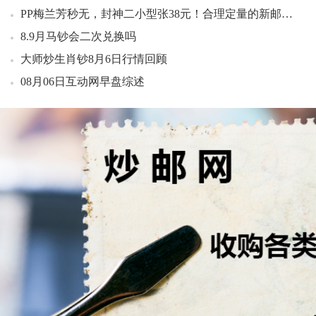
10：19 农大建校一百二十周年套票好品3.20元成交200套
PP梅兰芳秒无，封神二小型张38元！合理定量的新邮，今年好题材优势凸显
10：26 莫高窟一小型张（评级版）好品760.00元成交50刀
8.9月马钞会二次兑换吗
10：27 莫高窟一小型张（评级版）好品780.00元成交150刀
大师炒生肖钞8月6日行情回顾
10：30 莫高窟一小型张（评级版）好品790.00元成交2整盒
10：35 洞庭湖小型张原盒7.18元成交600整封
08月06日互动网早盘综述
10：47 94年万国邮联小型张（互动金标）好品3710.00元成交5刀
10：57 军旗军徽军歌首日封好品12.00元成交3套
10：57 武汉世界邮展小型张好品3.00元成交300张
10：58 大龙小型张（中邮评级黑标）好品800.00元成交2套
10：58 解放军军旗军徽军歌小版好品25.00元成交150版
10：59 洞庭湖小型张连号7.00元成交100张
11：03 封神演义一小型张好品112.00元成交20张
11：04 中国梦三小全张（互动金标）好品1313.00元成交2刀
11：16 四轮马赠送版好品10.20元成交200版
11：18 中国梦三小全张（互动金标）好品1315.00元成交2刀
11：18 99年万国邮联小型张（互动金标）好品385.00元成交1整盒