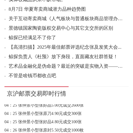
02：32 西游记三小型张好品6.00元成交200张
投资论坛
03：28 五岳图小全张原刀6.80元成交500张
8月7日 华夏寄卖商城潜力品种趋势图
03：30 四轮龙大版好品78.00元成交40版
关于互动寄卖商城《人气板块与普通板块商品管理办法（...
03：44 华佗小型张好品3.80元成交210张
景德镇国家陶瓷版权交易中心与其它文交所的区别
03：45 华佗小型张好品3.80元成交172张
鲸探已经满足不了你了
03：50 张仲景小型张好品4.50元成交430张
【高清扫描】2025年最佳邮票评选纪念张及发奖大会...
04：14 华佗小型张好品4.00元成交1200张
鲸探负责人《杜预》放下身段，直面藏友社群答疑！
04：23 张仲景小型张好品4.40元成交8张
艺术品金融化是伪命题？最近的突破是实物入资——AI...
04：24 张仲景小型张好品4.50元成交1140张
04：24 张仲景小型张好品4.40元成交240张
不管是啥钱币都收点吧
04：25 张仲景小型张原刀5.30元成交1000张
数藏日记篇外篇：鲸探典藏政策消亡是信任崩塌前的最后...
04：25 张仲景小型张好品5.00元成交2600张
京沪邮票交易即时行情
2026年集邮市场困境揭秘：打折票为何成为致命伤？
04：25 张仲景小型张原刀4.90元成交300张
世界是一个巨大的“资金盘”
04：25 张仲景小型张好品4.80元成交100张
梅兰芬芳30＞梅集交流丨2023年第十九届中华全国...
04：26 张仲景小型张原封5.50元成交1000枚
8.17发行的邮票会不会按常规预售？
04：27 张仲景小型张好品10.00元成交1000张
银质纪念币的盒子值多少钱？