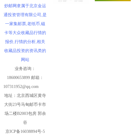
10：15 福禄寿喜小版好品12.90元成交100版
炒邮网隶属于北京金运
10：15 农大建校一百二十周年大版好品55.00元成交10版
通投资管理有限公司,是
10：18 西游记一小型张原封3.80元成交700张
一家集邮票,老纸币,磁
10：19 农大建校一百二十周年套票好品3.30元成交120套
卡等大众收藏品行情的
10：19 农大建校一百二十周年套票好品3.20元成交200套
报价,行情的分析,相关
10：26 莫高窟一小型张（评级版）好品760.00元成交50刀
10：27 莫高窟一小型张（评级版）好品780.00元成交150刀
收藏品投资的资讯类的
10：30 莫高窟一小型张（评级版）好品790.00元成交2整盒
网站
10：35 洞庭湖小型张原盒7.18元成交600整封
业务咨询：
10：47 94年万国邮联小型张（互动金标）好品3710.00元成交5刀
18600653899 邮箱：
10：57 军旗军徽军歌首日封好品12.00元成交3套
107311952@qq.com
10：57 武汉世界邮展小型张好品3.00元成交300张
地址：北京西城区黄寺
10：58 大龙小型张（中邮评级黑标）好品800.00元成交2套
大街23号马甸邮币卡市
10：58 解放军军旗军徽军歌小版好品25.00元成交150版
场二楼B2003包房 郭余
10：59 洞庭湖小型张连号7.00元成交100张
谷
11：03 封神演义一小型张好品112.00元成交20张
京ICP备16038894号-5