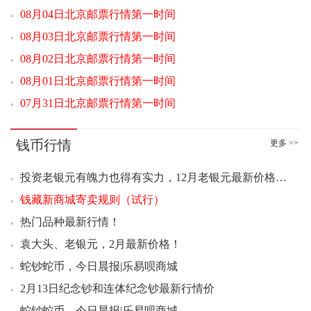
07：04 出圉图无齿纪念邮折好品70.00元成交10套
08月04日北京邮票行情第一时间
07：07 出圉图无齿纪念邮折好品70.00元成交10套
08月03日北京邮票行情第一时间
07：07 封神演义二小版好品18.50元成交100版
08月02日北京邮票行情第一时间
07：08 封神演义二小版好品18.50元成交110版
07：08 封神演义二小版好品18.50元成交148版
08月01日北京邮票行情第一时间
07：08 封神演义二小版好品18.50元成交59版
07月31日北京邮票行情第一时间
07：09 封神演义二小版连号18.50元成交72版
07：10 封神演义一小型张（爱藏评级刀）好品12000.00元成交2刀
钱币行情
更多 >>
07：11 中国恐龙小型张原封3.10元成交700张
07：12 诸葛亮小型张好品3.80元成交800张
投资老银元有魄力也得有实力，12月老银元最新价格速递
07：13 草书宣纸小版好品9.00元成交100版
钱藏新商城寄卖规则（试行）
07：18 西游记五小型张（评级版）好品1050.00元成交3整盒
热门品种最新行情！
07：19 书法篆书二小型张好品9.20元成交200版
袁大头、老银元，2月最新价格！
07：27 西游记五小型张（评级版）好品1058.00元成交2整盒
蛇钞蛇币，今日晨报|乐易呗商城
07：28 封神演义二小版好品18.80元成交200版
2月13日纪念钞和连体纪念钞最新行情价
07：28 浴马图小型张（评级版）好品788.00元成交1刀
蛇钞蛇币，今日晨报|乐易呗商城