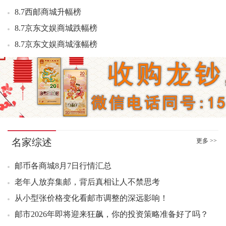
09：03 莫高窟二小型张好品8.60元成交221张
8.7西邮商城升幅榜
2026-8-6上海金上海银行情
09：09 中国篆刻三小版好品18.30元成交153版
8.7京东文娱商城跌幅榜
09：10 莫高窟二小型张好品8.80元成交53张
2026年8月5日今日跌幅排行榜
09：11 莫高窟二小型张好品9.00元成交30张
8.7京东文娱商城涨幅榜
2026年8月5日今日升幅排行榜
09：13 封神演义二小型张好品46.80元成交100张
8.7京东文娱商城钱币热销榜
2026年8月5日品种成交排行榜
09：14 封神演义一小版好品17.50元成交100版
8.7京东文娱商城封片热销榜
2026年8月5日品种买盘排行榜
09：14 莫高窟二小型张（评级版）好品1000.00元成交10张
8.7京东文娱商城邮票热销榜
09：16 丝绸之路文物套票好品2.30元成交200版
8.6西邮商城成交额排行
09：18 货郎图小型张好品9.50元成交500组
8.6西邮商城成交量排行
09：28 宝鼎无齿小型张原封7.20元成交100张
名家综述
8.6西邮商城跌幅榜
更多 >>
09：36 封神演义一小型张好品113.00元成交6张
09：36 封神一小型张好品110.00元成交1张
8.6西邮商城升幅榜
邮币各商城8月7日行情汇总
09：36 莫高窟二小型张（评级版）好品1020.00元成交5张
8.6京东文娱商城跌幅榜
老年人放弃集邮，背后真相让人不禁思考
09：37 封神演义一小型张好品113.00元成交10张
8.6京东文娱商城涨幅榜
从小型张价格变化看邮市调整的深远影响！
09：43 封神演义一小型张中品103.00元成交7张
8.6京东文娱商城钱币热销榜
09：46 莫高窟二小型张（评级版）百连1200.00元成交1刀
邮市2026年即将迎来狂飙，你的投资策略准备好了吗？