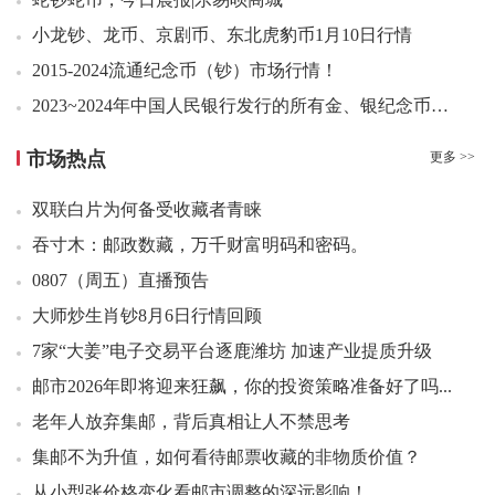
07：29 四轮蛇赠送版好品5.90元成交300版
07：48 浴马图小型张（评级版）好品885.00元成交2张
小龙钞、龙币、京剧币、东北虎豹币1月10日行情
07：52 华佗小型张好品4.50元成交200张
2015-2024流通纪念币（钞）市场行情！
07：58 封神演义二小版好品19.50元成交112版
2023~2024年中国人民银行发行的所有金、银纪念币最新价格表
08：03 莫高窟二小型张（评级版）好品1000.00元成交7张
08：07 莫高窟二小型张（评级版）好品1000.00元成交5张
市场热点
更多 >>
08：08 2025年小版9全好品90.00元成交100套
双联白片为何备受收藏者青睐
08：09 2025年小版9全好品90.00元成交11套
吞寸木：邮政数藏，万千财富明码和密码。
08：12 九龙壁小型张好品3.80元成交30张
08：14 封神演义二小版差品10.50元成交100版
0807（周五）直播预告
08：22 金银器套票好品1.75元成交93套
大师炒生肖钞8月6日行情回顾
08：23 屈原小型张好品2.90元成交233张
7家“大姜”电子交易平台逐鹿潍坊 加速产业提质升级
08：24 九龙壁小型张好品4.00元成交92张
邮市2026年即将迎来狂飙，你的投资策略准备好了吗...
08：25 温州园博会套票好品1.45元成交800套
老年人放弃集邮，背后真相让人不禁思考
08：28 二轮鸡大版好品20.00元成交3版
集邮不为升值，如何看待邮票收藏的非物质价值？
08：30 二轮狗大版好品22.00元成交3版
从小型张价格变化看邮市调整的深远影响！