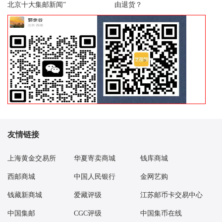
08：24 九龙壁小型张好品4.00元成交92张
北京十大集邮新闻”
由退货？
08：25 温州园博会套票好品1.45元成交800套
08：28 二轮鸡大版好品20.00元成交3版
08：30 二轮狗大版好品22.00元成交3版
08：30 莫高窟二小型张好品8.50元成交300张
08：34 2025年小版9全好品90.00元成交2套
08：37 莫高窟二小型张好品8.00元成交20张
08：38 莫高窟二小型张好品8.20元成交131张
08：43 晋祠彩塑套票好品2.20元成交100套
08：44 封神演义二小型张好品108.00元成交1个
友情链接
08：49 现代桥梁建设小型张好品4.80元成交40张
08：50 平遥古城小全张好品4.50元成交40版
上海黄金交易所
华夏寄卖商城
钱库商城
08：52 张仲景小型张（评级版）好品960.00元成交2刀
西邮商城
中国人民银行
金网艺购
08：54 双联白片好品21.00元成交100枚
08：54 洞庭湖小型张原封7.00元成交500张
钱藏新商城
爱藏评级
江苏邮币卡交易中心
08：56 书法篆书二小型张原盒11.50元成交300枚
中国集邮
CGC评级
中国集币在线