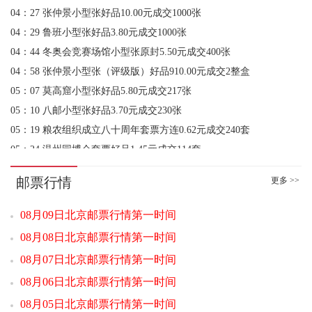
04：29 鲁班小型张好品3.80元成交1000张
04：44 冬奥会竞赛场馆小型张原封5.50元成交400张
04：58 张仲景小型张（评级版）好品910.00元成交2整盒
05：07 莫高窟小型张好品5.80元成交217张
05：10 八邮小型张好品3.70元成交230张
05：19 粮农组织成立八十周年套票方连0.62元成交240套
05：24 温州园博会套票好品1.45元成交114套
05：29 二十大小型张好品4.30元成交9张
05：36 数学之美小版好品10.20元成交50版
05：52 张仲景小型张（评级版）好品999.00元成交2刀
邮票行情
更多 >>
06：09 改革开放四十周年小型张原封3.00元成交100张
08月09日北京邮票行情第一时间
06：09 屈原小型张原封3.10元成交100张
06：10 平遥古城小全张（评级版）好品530.00元成交2张
08月08日北京邮票行情第一时间
06：11 现代桥梁建设小型张百连4.88元成交100张
08月07日北京邮票行情第一时间
06：44 张骞小型张原封3.10元成交600张
08月06日北京邮票行情第一时间
06：45 高铁发展成就小型张(2017-29M)原封3.10元成交200张
08月05日北京邮票行情第一时间