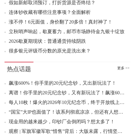
09：46 解放军军旗军徽军歌小版好品24.70元成交175版
假如新邮取消预订，打折货源是否终结？
09：49 张仲景小型张（评级版）好品990.00元成交6刀
连体钞收藏有哪些注意事项？全面解析
09：50 张仲景小型张（评级版）好品999.00元成交3刀
涨不停！6元面值，身价翻了20多倍！真封神了！
09：53 莫高窟二小型张（评级版）好品1060.00元成交2刀
立秋哨声响起，歇夏蓄力，邮币市场静待金九银十绽放
09：57 稻城亚丁小型张（评级版）好品1100.00元成交3张
2026歇夏期现状：普通通货持续阴跌
10：02 映日荷花双联白片（评级）好品200.00元成交10枚
很多银元评级币分数的原光是洗出来？
10：05 99年万国邮联小型张（互动金标）好品390.00元成交4刀
10：05 福禄寿喜套票好品6.00元成交100套
10：08 解放军军旗军徽军歌小版好品24.80元成交110版
热点话题
更多 >>
10：12 五牛图小型张（评级版）好品1528.00元成交2版
飙涨600%！你手里的20元纪念钞，又出新玩法了！
10：14 映日荷花双联白片（评级）好品180.00元成交10枚
离谱！你手里的20元纪念钞，又有新玩法了！飙涨600%！
10：14 五牛图小型张（评级版）百连1858.00元成交2版
10：15 福禄寿喜小版好品12.90元成交100版
每人10枚！爆火的2026年10元纪念币，终于开放线上预约！跌疯了！
10：15 农大建校一百二十周年大版好品55.00元成交10版
“国宝”大IP也面值了！该系列彻底凉凉，但还有人想约？！
10：18 西游记一小型张原封3.80元成交700张
现金用的越来越少，印钞厂会倒闭吗？想太多了！
10：19 农大建校一百二十周年套票好品3.30元成交120套
观察 | 军旗军徽军歌“惜售”背后：大版未露，行情坚挺，邮人该如何自处 ？