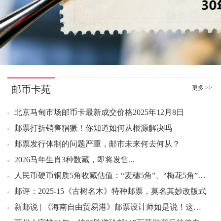
11：18 双联白片（大全套）好品390.00元成交10套
11：18 冬奥会竞赛场馆小型张好品4.80元成交153张
11：19 中国梦三小全张（互动金标）好品1316.00元成交1刀
11：22 莫高窟二小型张好品9.00元成交24张
11：29 中国梦三小全张（互动金标）好品1320.00元成交2刀
11：29 中国梦三小全张（互动金标）好品1319.00元成交2刀
11：32 中国梦三小全张（互动金标）好品1325.00元成交2刀
邮币卡苑
更多 >>
11：34 张仲景小型张（评级版）好品1000.00元成交5刀
11：34 洞庭湖小型张原封7.58元成交200张
北京马甸市场邮币卡最新成交价格2025年12月8日
11：36 中国梦三小全张（互动金标）好品1320.00元成交2刀
邮票打折销售猖獗！你知道如何从根源解决吗
11：40 中国梦三小全张（互动金标）好品1330.00元成交1刀
邮票发行体制的问题严重，邮市未来何去何从？
11：41 中国梦三小全张（互动金标）好品1333.00元成交1刀
2026马年生肖3种数藏，即将发售...
11：41 莫高窟二小型张好品9.50元成交500张
人民币硬币铜质5角收藏估值：“麦穗5角”、“梅花5角”和“荷花5角”
11：42 中国梦三小全张（互动金标）好品1340.00元成交2刀
邮评：2025-15《古树名木》特种邮票，莫名其妙改版式
11：43 24年亚展小型张好品5.80元成交40张
新邮说 | 《海南自由贸易港》邮票设计师如是说！这样的设计“邮”你来评说>>>
11：44 张仲景小型张（评级版）好品1010.00元成交3刀