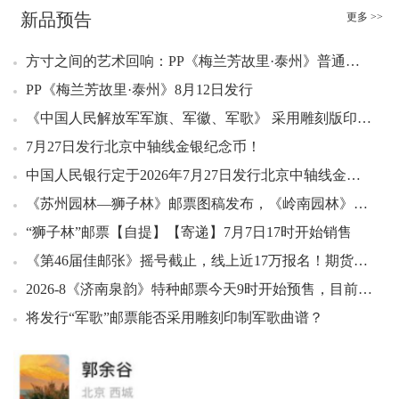
04：25 张仲景小型张原刀4.90元成交300张
新品预告
更多 >>
04：25 张仲景小型张好品4.80元成交100张
04：26 张仲景小型张原封5.50元成交1000枚
方寸之间的艺术回响：PP《梅兰芳故里·泰州》普通邮资片即将发行
04：27 张仲景小型张好品10.00元成交1000张
PP《梅兰芳故里·泰州》8月12日发行
04：29 鲁班小型张好品3.80元成交1000张
《中国人民解放军军旗、军徽、军歌》 采用雕刻版印刷，实物高清图，8月1日发行
04：44 冬奥会竞赛场馆小型张原封5.50元成交400张
7月27日发行北京中轴线金银纪念币！
04：58 张仲景小型张（评级版）好品910.00元成交2整盒
中国人民银行定于2026年7月27日发行北京中轴线金银纪念币一套
05：07 莫高窟小型张好品5.80元成交217张
05：10 八邮小型张好品3.70元成交230张
《苏州园林—狮子林》邮票图稿发布，《岭南园林》邮票要“发贺电”
05：19 粮农组织成立八十周年套票方连0.62元成交240套
“狮子林”邮票【自提】【寄递】7月7日17时开始销售
05：24 温州园博会套票好品1.45元成交114套
《第46届佳邮张》摇号截止，线上近17万报名！期货50，市场预期不高→
05：29 二十大小型张好品4.30元成交9张
2026-8《济南泉韵》特种邮票今天9时开始预售，目前其发行量和大版版式仍在和您“躲猫猫”
05：36 数学之美小版好品10.20元成交50版
将发行“军歌”邮票能否采用雕刻印制军歌曲谱？
05：52 张仲景小型张（评级版）好品999.00元成交2刀
06：09 改革开放四十周年小型张原封3.00元成交100张
06：09 屈原小型张原封3.10元成交100张