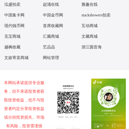
09：36 莫高窟二小型张（评级版）好品1020.00元成交5张
泓盛拍卖
赵涌在线
雅趣在线
09：37 封神演义一小型张好品113.00元成交10张
中国集卡网
中国金币网
stacksbowers拍卖
09：43 封神演义一小型张中品103.00元成交7张
09：46 莫高窟二小型张（评级版）百连1200.00元成交1刀
现代钱币网
首席收藏网
互动商城
09：46 解放军军旗军徽军歌小版好品24.70元成交175版
见宝商城
汇藏商城
文藏商城
09：49 张仲景小型张（评级版）好品990.00元成交6刀
越枫收藏
艺品品
浙江圆音海
09：50 张仲景小型张（评级版）好品999.00元成交3刀
09：53 莫高窟二小型张（评级版）好品1060.00元成交2刀
文娱寄卖商城
网站管理
09：57 稻城亚丁小型张（评级版）好品1100.00元成交3张
10：02 映日荷花双联白片（评级）好品200.00元成交10枚
10：05 99年万国邮联小型张（互动金标）好品390.00元成交4刀
本网站承诺提供专业服
10：05 福禄寿喜套票好品6.00元成交100套
务，但不承诺投资者获
10：08 解放军军旗军徽军歌小版好品24.80元成交110版
取投资收益，也不与投
10：12 五牛图小型张（评级版）好品1528.00元成交2版
资者约定分享投资收益
10：14 映日荷花双联白片（评级）好品180.00元成交10枚
或分担投资损失。市场
10：14 五牛图小型张（评级版）百连1858.00元成交2版
有风险，投资需谨慎